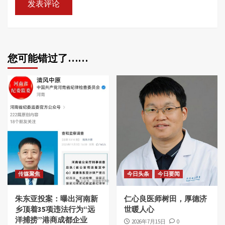
您可能错过了……
传媒聚焦
今日头条
今日要闻
朱东亚投案：曝出河南新
仁心良医师树田，厚德济
乡顶着35项违法行为“远
世暖人心
洋捕捞”港商成都企业
2026年7月15日
0