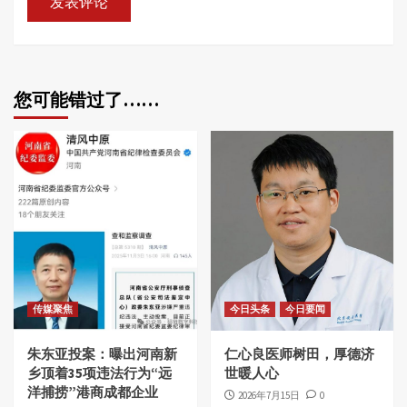
您可能错过了……
传媒聚焦
今日头条
今日要闻
朱东亚投案：曝出河南新
仁心良医师树田，厚德济
乡顶着35项违法行为“远
世暖人心
洋捕捞”港商成都企业
2026年7月15日
0