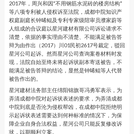
2017年，周兴和因“不用钢筋水泥砖的楼房结构”
等八项专利被人侵权诉至法院，成都中院知识产
权庭副庭长钟晞鲲及专利专家级陪审员濮家蔚等
人组成的合议庭以星河建材有限公司诉讼请求不
清楚，依据的事实理由不清楚、不能满足被告答
辩为由作出（2017）川01民初2617号裁定，驳回
星河公司起诉。然而星河公司查询案卷材料时发
现，法院自始至终未将起诉状副本寄送被告，不
能满足被告答辩的结论，显然是钟晞鲲等人代替
被告作出的。
星河建材法务部主任绵阳锦旗哥冯勇军表示，为
弄清成都中院对起诉状表述的要求，为弄清成都
中院到底是否沦为侵权帮凶，在成都中院拒绝明
示起诉状表述需要达到何种标准的情况下，为保
障企业自身合法权益，星河公司只能反复修改诉
状，以期顺利立案。