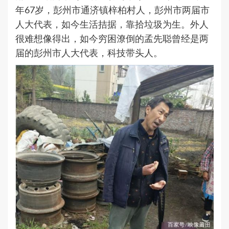
年67岁，彭州市通济镇梓柏村人，彭州市两届市
人大代表，如今生活拮据，靠拾垃圾为生。外人
很难想像得出，如今穷困潦倒的孟先聪曾经是两
届的彭州市人大代表，科技带头人。