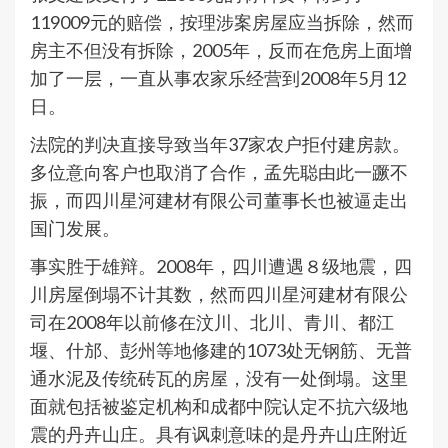
119009元的赔偿，按理涉案房屋应当拆除，然而
房主不但没有拆除，2005年，反而在危房上面增
加了一层，一直从事农家乐经营到2008年5月12
日。
法院的判决直接导致当年37家农户拒付建房款。
多位意向客户也取消了合作，孟先聪由此一蹶不
振，而四川星河建材有限公司董事长也被逼走出
国门发展。
事实胜于雄辩。2008年，四川遭遇８级地震，四
川房屋倒塌不计其数，然而四川星河建材有限公
司在2008年以前修在汶川、北川、青川、都江
堰、什邡、彭州等地修建的1073处无钢筋、无普
通水泥及传统砖瓦的房屋，没有一处倒塌。这里
面就包括被鉴定机构和成都中院认定不抗六级地
震的丹卉山庄。具有讽刺意味的是丹卉山庄附近