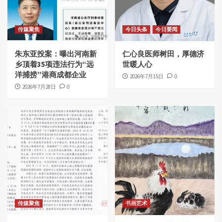
传媒聚焦
今日头条
今日要闻
朱东亚投案：曝出河南新
仁心良医师树田，厚德济
乡顶着35项违法行为“远
世暖人心
洋捕捞”港商成都企业
2026年7月15日
0
2026年7月28日
0
传媒聚焦
书画艺术