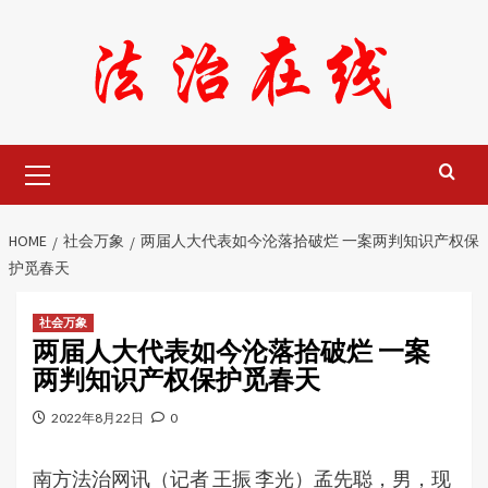
Skip
to
content
Primary
Menu
HOME
社会万象
两届人大代表如今沦落拾破烂 一案两判知识产权保
护觅春天
社会万象
两届人大代表如今沦落拾破烂 一案
两判知识产权保护觅春天
2022年8月22日
0
南方法治网讯（记者 王振 李光）孟先聪，男，现