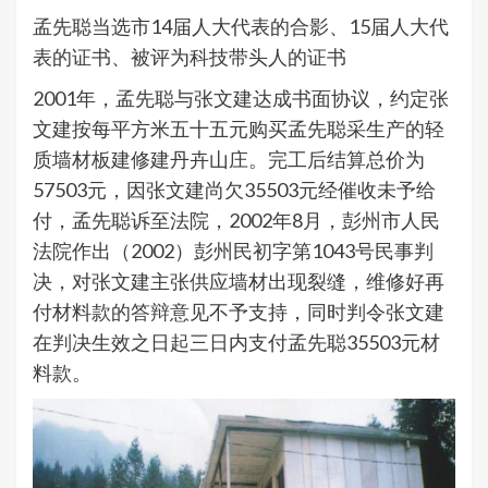
孟先聪当选市14届人大代表的合影、15届人大代
表的证书、被评为科技带头人的证书
2001年，孟先聪与张文建达成书面协议，约定张
文建按每平方米五十五元购买孟先聪采生产的轻
质墙材板建修建丹卉山庄。完工后结算总价为
57503元，因张文建尚欠35503元经催收未予给
付，孟先聪诉至法院，2002年8月，彭州市人民
法院作出（2002）彭州民初字第1043号民事判
决，对张文建主张供应墙材出现裂缝，维修好再
付材料款的答辩意见不予支持，同时判令张文建
在判决生效之日起三日内支付孟先聪35503元材
料款。