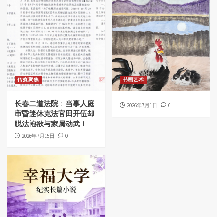
传媒聚焦
书画艺术
长春二道法院：当事人庭
2026年7月1日
0
审昏迷休克法官田开伍却
脱法袍欲与家属动武！
2026年7月15日
0