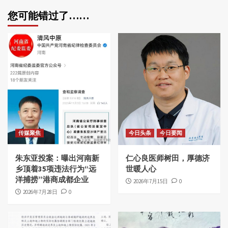
您可能错过了……
传媒聚焦
今日头条
今日要闻
朱东亚投案：曝出河南新
仁心良医师树田，厚德济
乡顶着35项违法行为“远
世暖人心
洋捕捞”港商成都企业
2026年7月15日
0
2026年7月28日
0