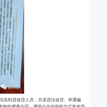
勾结高利贷放贷人员，共谋违法放贷、串通骗
更有制作鸳鸯合同，诱骗企业担保的方式发放贷