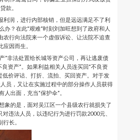
的贷款。
少报利润，进行内部核销，但是远远满足不了利
么办？在此“艰难”时刻刘加旺想到了政府和人
，由农行向法院来一个虚假诉讼、让法院不追查
此应因而生。
资产”非法处置给长城等资产公司，再让逃废债
不良资产”。如果利益相关人员连买回“不良资
过低价评诂、打折、流拍、买回资产。对于发
债人员，又让在实施过程中的部分操作人员获得
有人出面，充当“保护伞”。
可想象的是，面对吴江区一个县级农行就损失了
只对违法人员，以违纪行为进行罚款2000元、
副行长。