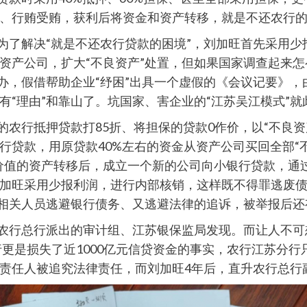
、行贿受贿，获利后将资金和资产转移，就是不还农行
，为了解决“就是不还农行贷款的困境”，刘加旺首先采用
资产公司，扩大“不良资产”处置，但如果国家调查起来怎
融办，假借帮助企业“纾困”出具一个虚假的《会议记要》
“理由”和靠山了。坑国家、害企业的“江苏吴江模式”就
的农行抵押贷款打85折、将担保的贷款0作价，以“不良
行贷款，用原贷款40%左右的资金从资产公司买回全部“
价值的资产转移后，成立一个新的公司向小银行贷款，通
加旺采用少报利润，进行内部核销，这样既不得罪逃废
益相关人员逃避银行债务、又逃避法律的追诉，被举报后还
被农行总行派出的审计组、江苏银保监局发现。而让人不
行更是损失了近1000亿元信贷资金的事实，农行江苏分行
责任人被追究法律责任，而刘加旺4年后，直升农行总行