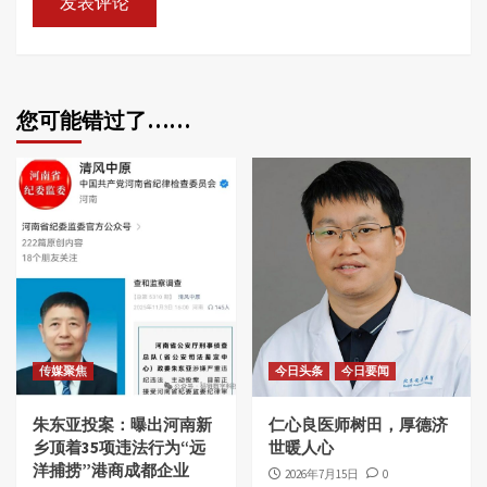
您可能错过了……
传媒聚焦
今日头条
今日要闻
朱东亚投案：曝出河南新
仁心良医师树田，厚德济
乡顶着35项违法行为“远
世暖人心
洋捕捞”港商成都企业
2026年7月15日
0