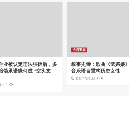
今日要闻
企业被认定违法强拆后，多
叙事史诗：歌曲《武媚娘
赔偿承诺缘何成 “空头支
音乐语言重构历史女性
2025年7月11日
0
月20日
0