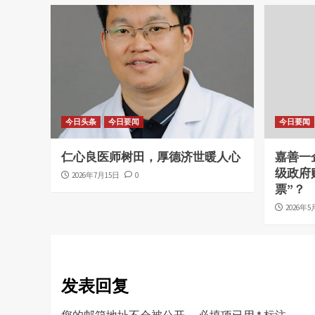
今日头条
今日要闻
今日要闻
仁心良医师树田，厚德济世暖人心
嘉善一
级政府
2026年7月15日
0
票”？
2026年5
发表回复
您的邮箱地址不会被公开。
必填项已用
*
标注