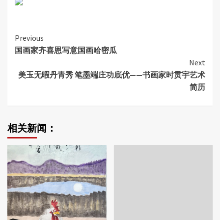
Continue
Previous
国画家齐喜恩写意国画哈密瓜
Reading
Next
美玉无暇丹青秀 笔墨端庄功底优——书画家时贯宇艺术
简历
相关新闻：