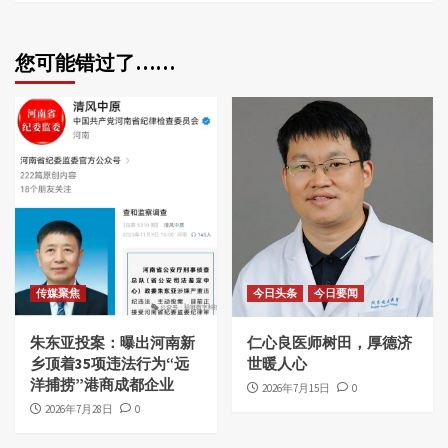
您可能错过了……
传媒聚焦
今日头条
今日要闻
朱东亚投案：曝出河南新
仁心良医师树田，厚德济
乡顶着35项违法行为“远
世暖人心
洋捕捞”港商成都企业
2026年7月15日
0
2026年7月28日
0