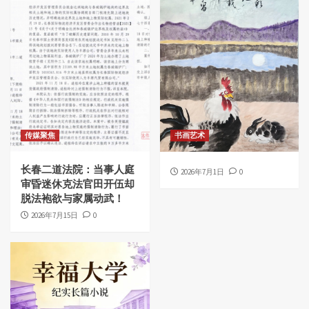
传媒聚焦
书画艺术
长春二道法院：当事人庭
2026年7月1日
0
审昏迷休克法官田开伍却
脱法袍欲与家属动武！
2026年7月15日
0