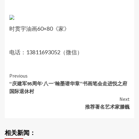
时贯宇油画60×80《家》
电话：13811693052（微信）
Continue
Previous
“庆建军95周年‘八一’翰墨谱华章”书画笔会走进悦之府
Reading
国际退休村
Next
推荐著名艺术家滕巍
相关新闻：