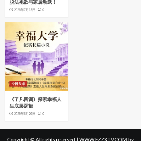
脱法袍欲与家属动武！
2026年7月15日
0
今日头条
《了凡四训》探索幸福人
生底层逻辑
2026年6月29日
0
Copyright © All rights reserved.
|
WWW.FZZXTV.COM
by