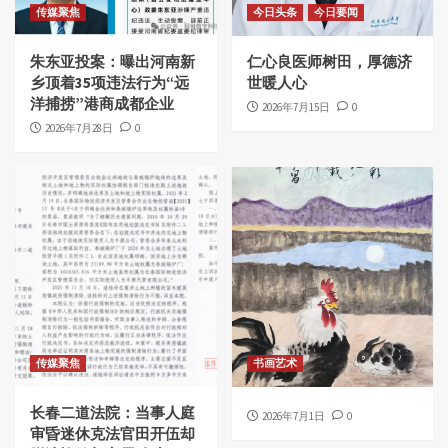
传媒聚焦
今日头条
今日要闻
朱东亚投案：曝出河南新
仁心良医师树田，厚德济
乡顶着35项违法行为“远
世暖人心
洋捕捞”港商成都企业
2026年7月15日
0
2026年7月28日
0
传媒聚焦
书画艺术
长春二道法院：当事人庭
2026年7月1日
0
审昏迷休克法官田开伍却