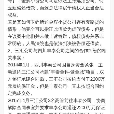
号】，金辉小贷公司均是依法主张远翔公司、何
玉廷偿还借款，而这是法律赋予债权人正当合法
权益。
若是真如何玉廷所述金辉小贷公司存有套路贷的
情形，他完全可以指证此借款为虚假债务，但是
在该案中他们并未做上诉答辩，债权债务关系非
常明确，人民法院也是依法判决被告偿还借款。
2、三汇公司与四川丰泰公司之间的合作纠纷的相
关事实：
2014年1月，四川丰泰公司因自身资金紧张，主
动邀约三汇公司承建“丰泰金科·紫金城”项目，双
方签订承建合同后，三汇公司按约支付了2200万
元履约保证金，但是丰泰公司一直未按照合同约
定完成义务。
2015年1月三汇公司3名高管前往丰泰公司，协商
解除合同事宜并要求丰泰公司退还2200万元保证