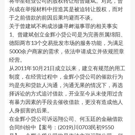
将华星硅业公司的股权转让给曾建斌。对此，曾
兴成在举报材料中捏造其是被迫转让股权，而对
于之前借款的前因后果均避而不谈。
关于曾建斌不构成涉嫌寻衅滋事罪的相关事实
1、曾建斌创立金辉小贷公司是为完善所属绵阳、
德阳两市13个交易批发市场的服务功能，为满足
5000余户商家的需求，依法申请成立并依规照章
经营。
从2011年10月21日成立以来，建立有规范的用工
制度，在经营过程中，金辉小贷公司的催款行为
均是先和贷款人沟通，沟通无果的情况下，再选
择诉讼的方式追讨借款，开业至今从未使用过含
有暴力因素的手段去催收借款，更没有造成他人
人身损害的后果。
在金辉小贷公司诉远翔公司、何玉廷的金融借款
合同纠纷中【案号：(2019)川0703民初9550