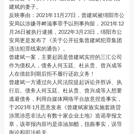
建斌的妻子。
反映事由：
2021年11月27日，曾建斌被绵阳市公
安局以涉嫌寻衅滋事罪予以刑事拘留，2021年12
月26日被执行逮捕，2022年3月23日，绵阳市公
安局更是发布了《关于公开征集曾建斌犯罪集团
违法犯罪线索的通告》。
曾建斌一案，主要起因是曾建斌实控的三汇公司
作为债权人，债务人何玉廷、杜从贵、曾兴成等
人在借款到期后拒不履行还款义务！
曾建斌一方通过向人民法院提起诉讼并胜诉、执
行后。债务人何玉廷、杜从贵、曾兴成等人想要
逃避债务，利用自媒体网络平台故意捏造事实，
于2021年1月恶意发表《曾建斌家族实施套路贷
涉黑涉恶非法占有数十家企业土地》造谣举报文
章，该举报内容均是添油加醋，扭曲事实，误导
舆论和司法机关。