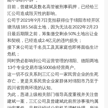
目前，曾建斌及数名高管被刑事羁押，已经给三
汇公司造成毁灭性的影响。
公司于2021年9月7日竞拍获得位于绵阳市经开区
塘汛镇185.56亩土地，因为无法在2022年2月23
日最后期限之前，筹集缴交剩余50%土地出让金
和契税，已经造成2.4亿元的违约损失；
接下来公司近千名员工及其家庭也即将面临生计
危机；
同时势必影响到公司运营管理的绵阳、德阳两地
13个专业交易市场5000余经营商户
。
这一切不仅关系到三汇公司一家民营企业的生死
存亡，更是关系民营企业家群体对绵阳市乃至于
四川省营商环境的认知。
为此，恳请上级相关部门领导高度重视并关注曾
建斌一案，三汇公司及曾建斌此前所涉事项均属
治安事件，且都已经过公安机关调解处理，所涉