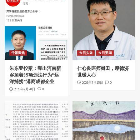
传媒聚焦
今日头条
今日要闻
朱东亚投案：曝出河南新
仁心良医师树田，厚德济
乡顶着35项违法行为“远
世暖人心
洋捕捞”港商成都企业
2026年7月15日
0
2026年7月28日
0