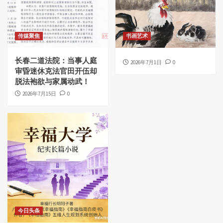
传媒聚焦
书画艺术
长春二道法院：当事人庭
2026年7月1日
0
审昏迷休克法官田开伍却
脱法袍欲与家属动武！
2026年7月15日
0
今日头条