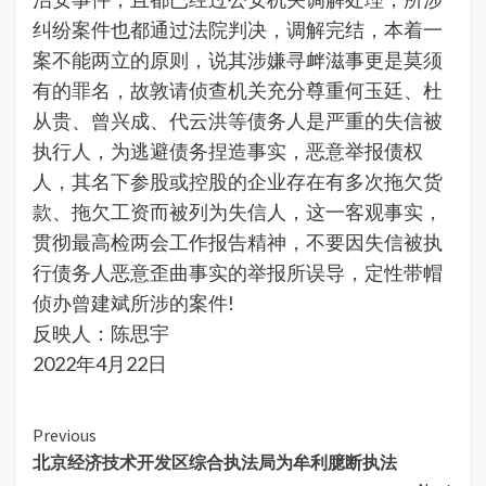
纠纷案件也都通过法院判决，调解完结，本着一
案不能两立的原则，说其涉嫌寻衅滋事更是莫须
有的罪名，故敦请侦查机关充分尊重何玉廷、杜
从贵、曾兴成、代云洪等债务人是严重的失信被
执行人，为逃避债务捏造事实，恶意举报债权
人，其名下参股或控股的企业存在有多次拖欠货
款、拖欠工资而被列为失信人，这一客观事实，
贯彻最高检两会工作报告精神，不要因失信被执
行债务人恶意歪曲事实的举报所误导，定性带帽
侦办曾建斌所涉的案件!
反映人：陈思宇
2022年4月22日
Continue
Previous
北京经济技术开发区综合执法局为牟利臆断执法
Reading